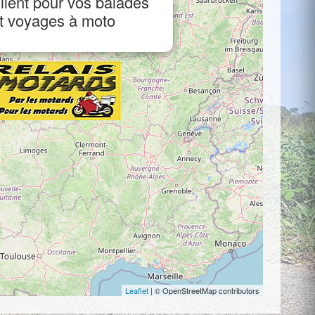
llent pour vos balades
t voyages à moto
Leaflet
| © OpenStreetMap contributors