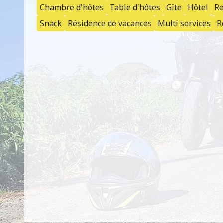
Chambre d'hôtes
Table d'hôtes
Gîte
Hôtel
Re
Snack
Résidence de vacances
Multi services
R