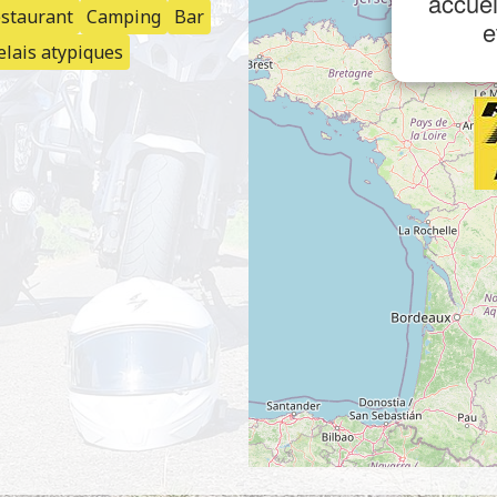
accuei
staurant
Camping
Bar
e
elais atypiques