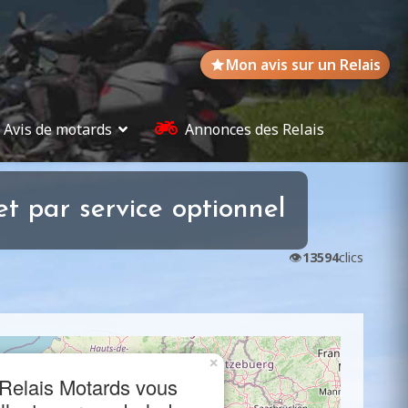
Mon avis sur un Relais
Avis de motards
Annonces des Relais
t par service optionnel
👁️
13594
clics
×
Relais Motards vous