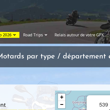
o 2026
Road Trips
Relais autour de votre GPX
otards par type / département e
+
539 
ent
−