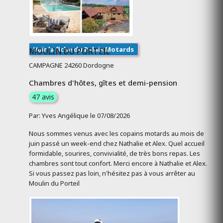
Voir la fiche du Relais Motards
MOULIN DU PORTEIL
CAMPAGNE 24260 Dordogne
Chambres d'hôtes, gîtes et demi-pension
47 avis
Par: Yves Angélique le 07/08/2026
Nous sommes venus avec les copains motards au mois de
juin passé un week-end chez Nathalie et Alex. Quel accueil
formidable, sourires, convivialité, de très bons repas. Les
chambres sont tout confort. Merci encore à Nathalie et Alex.
Si vous passez pas loin, n'hésitez pas à vous arrêter au
Moulin du Porteil