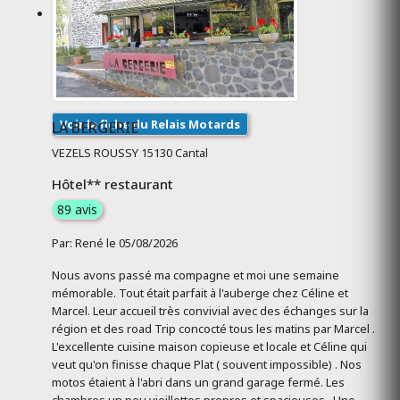
Voir la fiche du Relais Motards
LA BERGERIE
VEZELS ROUSSY 15130 Cantal
Hôtel** restaurant
89 avis
Par: René le 05/08/2026
Nous avons passé ma compagne et moi une semaine
mémorable. Tout était parfait à l'auberge chez Céline et
Marcel. Leur accueil très convivial avec des échanges sur la
région et des road Trip concocté tous les matins par Marcel .
L'excellente cuisine maison copieuse et locale et Céline qui
veut qu'on finisse chaque Plat ( souvent impossible) . Nos
motos étaient à l'abri dans un grand garage fermé. Les