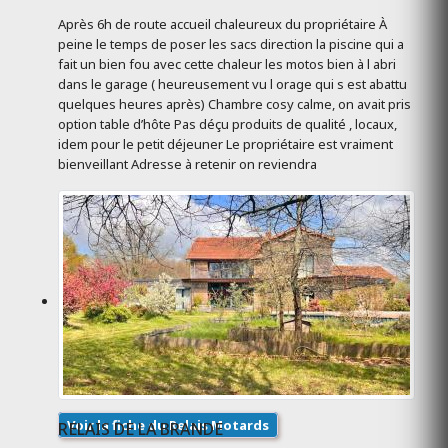
Après 6h de route accueil chaleureux du propriétaire À
peine le temps de poser les sacs direction la piscine qui a
fait un bien fou avec cette chaleur les motos bien à l abri
dans le garage ( heureusement vu l orage qui s est abattu
quelques heures après) Chambre cosy calme, on avait pris
option table d’hôte Pas déçu produits de qualité , locaux,
idem pour le petit déjeuner Le propriétaire est vraiment
bienveillant Adresse à retenir on reviendra
Voir la fiche du Relais Motards
RELAIS DE LA BRANDE