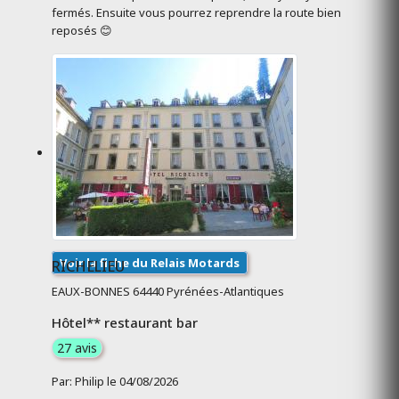
fermés. Ensuite vous pourrez reprendre la route bien
reposés 😊
Voir la fiche du Relais Motards
RICHELIEU
EAUX-BONNES 64440 Pyrénées-Atlantiques
Hôtel** restaurant bar
27 avis
Par: Philip le 04/08/2026