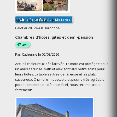
Voir la fiche du Relais Motards
MOULIN DU PORTEIL
CAMPAGNE 24260 Dordogne
Chambres d'hôtes, gîtes et demi-pension
47 avis
Par: Catherine le 05/08/2026
Accueil chaleureux dès l’arrivée. La moto est protégée sous
un abris sécurisé. Nath et Alex sont aux petits soins pour
leurs hôtes. La table est très généreuse et les plats
savoureux. Chambre impeccable et piscine très agréable
pour un moment de détente. Bref, nous recommandons
fortement!!