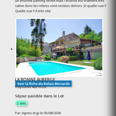
un énorme parking fermé mais l endroit est vraiment très
calme donc les nôtres sont restées dehors. Et quelle vue !!
Quelle vue !! À très vite
LA BONNE AUBERGE
Voir la fiche du Relais Motards
Frayssinet 46310 Lot
Séjour paisible dans le Lot
2 avis
Par: Agnes et jp le 05/08/2026