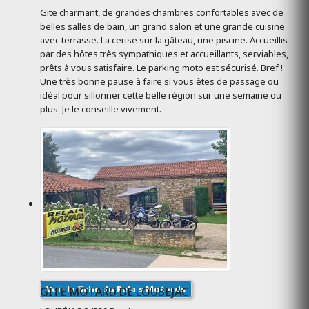
Gite charmant, de grandes chambres confortables avec de
belles salles de bain, un grand salon et une grande cuisine
avec terrasse. La cerise sur la gâteau, une piscine. Accueillis
par des hôtes très sympathiques et accueillants, serviables,
prêts à vous satisfaire. Le parking moto est sécurisé. Bref !
Une très bonne pause à faire si vous êtes de passage ou
idéal pour sillonner cette belle région sur une semaine ou
plus. Je le conseille vivement.
Voir la fiche du Relais Motards
GÎTE MOTARD DE LOUBEJAC