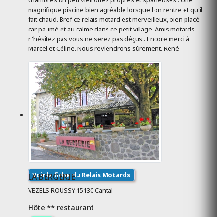
chambres un peu vieillottes propres et spacieuses . Une
magnifique piscine bien agréable lorsque l'on rentre et qu'il
fait chaud. Bref ce relais motard est merveilleux, bien placé
car paumé et au calme dans ce petit village. Amis motards
n'hésitez pas vous ne serez pas déçus . Encore merci à
Marcel et Céline. Nous reviendrons sûrement. René
Voir la fiche du Relais Motards
LA BERGERIE
VEZELS ROUSSY 15130 Cantal
Hôtel** restaurant