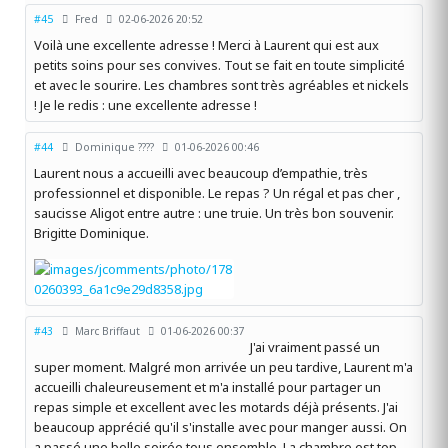
#45
Fred
02-06-2026 20:52
Voilà une excellente adresse ! Merci à Laurent qui est aux
petits soins pour ses convives. Tout se fait en toute simplicité
et avec le sourire. Les chambres sont très agréables et nickels
! Je le redis : une excellente adresse !
#44
Dominique ????
01-06-2026 00:46
Laurent nous a accueilli avec beaucoup d’empathie, très
professionnel et disponible. Le repas ? Un régal et pas cher ,
saucisse Aligot entre autre : une truie. Un très bon souvenir.
Brigitte Dominique.
#43
Marc Briffaut
01-06-2026 00:37
J'ai vraiment passé un
super moment. Malgré mon arrivée un peu tardive, Laurent m'a
accueilli chaleureusement et m'a installé pour partager un
repas simple et excellent avec les motards déjà présents. J'ai
beaucoup apprécié qu'il s'installe avec pour manger aussi. On
a passé une belle soirée tous ensemble. La chambre est top,