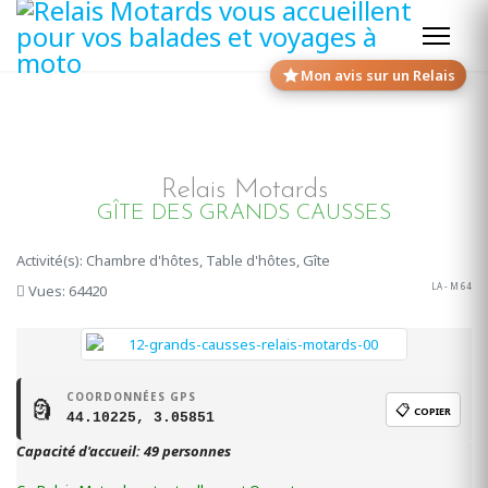
Mon avis sur un Relais
Relais Motards
GÎTE DES GRANDS CAUSSES
Activité(s): Chambre d'hôtes, Table d'hôtes, Gîte
LA - M 64
Vues: 64420
COORDONNÉES GPS
🗿
📋
COPIER
44.10225, 3.05851
Capacité d'accueil: 49 personnes