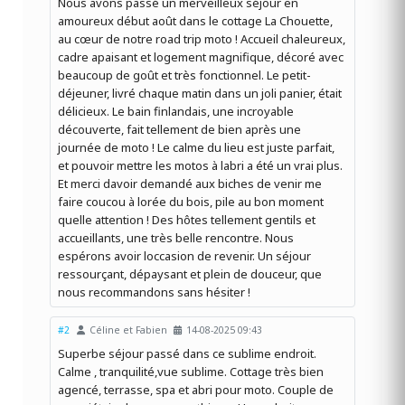
Nous avons passé un merveilleux séjour en
amoureux début août dans le cottage La Chouette,
au cœur de notre road trip moto ! Accueil chaleureux,
cadre apaisant et logement magnifique, décoré avec
beaucoup de goût et très fonctionnel. Le petit-
déjeuner, livré chaque matin dans un joli panier, était
délicieux. Le bain finlandais, une incroyable
découverte, fait tellement de bien après une
journée de moto ! Le calme du lieu est juste parfait,
et pouvoir mettre les motos à labri a été un vrai plus.
Et merci davoir demandé aux biches de venir me
faire coucou à lorée du bois, pile au bon moment
quelle attention ! Des hôtes tellement gentils et
accueillants, une très belle rencontre. Nous
espérons avoir loccasion de revenir. Un séjour
ressourçant, dépaysant et plein de douceur, que
nous recommandons sans hésiter !
#2
Céline et Fabien
14-08-2025 09:43
Superbe séjour passé dans ce sublime endroit.
Calme , tranquilité,vue sublime. Cottage très bien
agencé, terrasse, spa et abri pour moto. Couple de