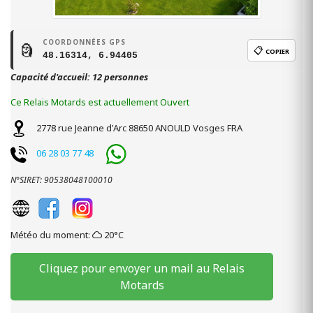
COORDONNÉES GPS
🗿
📋
COPIER
48.16314, 6.94405
Capacité d'accueil: 12 personnes
Ce Relais Motards est actuellement Ouvert
2778 rue Jeanne d'Arc
88650
ANOULD
Vosges
FRA
06 28 03 77 48
N°SIRET: 90538048100010
Météo du moment:
20°C
Cliquez pour envoyer un mail au Relais
Motards