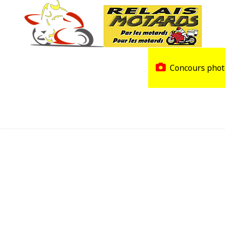
Accueil
Trouver un Relais
Concours phot
Agenda
Devenir Relais Motards