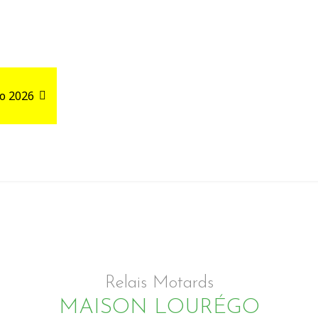
o 2026
Road Trips
Relais autour de votre GPX
Relais Motards
MAISON LOURÉGO