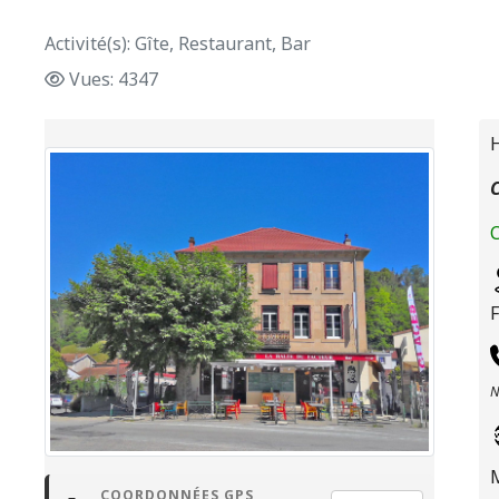
Activité(s): Gîte, Restaurant, Bar
Vues: 4347
H
C
C
N
COORDONNÉES GPS