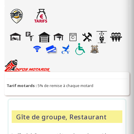
Tarif motards :
5% de remise à chaque motard
Gîte de groupe, Restaurant