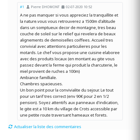
#1
Pierre DHOMONT
02-07-2020 10:52
A ne pas manquer si vous appreciez la tranquillite et
la nature.vous vous retrouverez a 1500m d'altitude
dans un somptueux decor de montagne, tres beau
couche de soleil sur le relief qui revelera de beaux
alignements de demoiselles coiffees. Accueil tres
convivial avec attentions particulieres pour les
motards. Le chef vous propose une cuisine elaboree
avec des produits locaux (en montant au gite vous
passez devant la ferme qui produit la charcuterie, le
miel provient de ruches a 100m)
Ambiance familliale.
Chambres spacieuses.
Un bon point pour la convivialite du sejour. Le tout
pour un tarif tres correct (env 90€ pour 2 en 1/2
pension). Soyez attentifs aux panneaux d'indication,
le gite est a 10 km du village de Crots accessible par
une petite route traversant hameaux et forets.
Actualiser la liste des commentaires