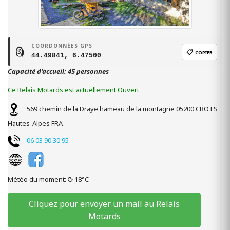
COORDONNÉES GPS
🗿
📋
COPIER
44.49841, 6.47500
Capacité d'accueil: 45 personnes
Ce Relais Motards est actuellement Ouvert
569 chemin de la Draye
hameau de la montagne
05200
CROTS
Hautes-Alpes
FRA
06 03 90 30 95
Météo du moment:
18°C
Cliquez pour envoyer un mail au Relais
Motards