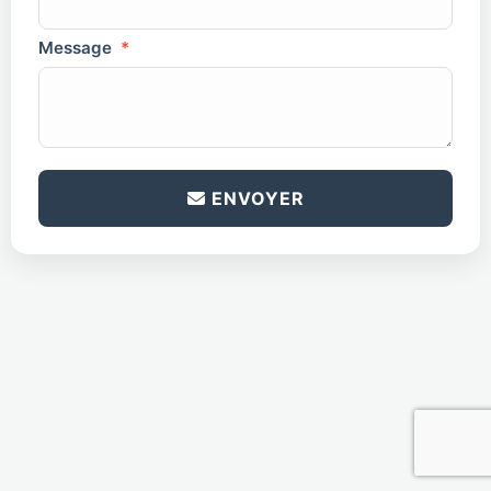
Message
*
antispam
*
ENVOYER