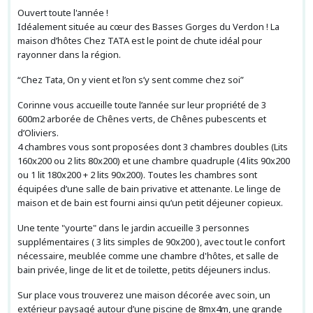
Ouvert toute l'année !
Idéalement située au cœur des Basses Gorges du Verdon ! La
maison d’hôtes Chez TATA est le point de chute idéal pour
rayonner dans la région.
“Chez Tata, On y vient et l’on s’y sent comme chez soi”
Corinne vous accueille toute l’année sur leur propriété de 3
600m2 arborée de Chênes verts, de Chênes pubescents et
d’Oliviers.
4 chambres vous sont proposées dont 3 chambres doubles (Lits
160x200 ou 2 lits 80x200) et une chambre quadruple (4 lits 90x200
ou 1 lit 180x200 + 2 lits 90x200). Toutes les chambres sont
équipées d’une salle de bain privative et attenante. Le linge de
maison et de bain est fourni ainsi qu’un petit déjeuner copieux.
Une tente "yourte" dans le jardin accueille 3 personnes
supplémentaires ( 3 lits simples de 90x200 ), avec tout le confort
nécessaire, meublée comme une chambre d'hôtes, et salle de
bain privée, linge de lit et de toilette, petits déjeuners inclus.
Sur place vous trouverez une maison décorée avec soin, un
extérieur paysagé autour d’une piscine de 8mx4m, une grande