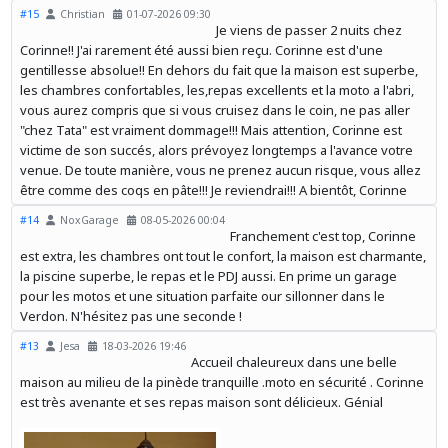
#15
Christian
01-07-2026 09:30
Je viens de passer 2 nuits chez
Corinne!! J'ai rarement été aussi bien reçu. Corinne est d'une
gentillesse absolue!! En dehors du fait que la maison est superbe,
les chambres confortables, les,repas excellents et la moto a l'abri,
vous aurez compris que si vous cruisez dans le coin, ne pas aller
"chez Tata" est vraiment dommage!!! Mais attention, Corinne est
victime de son succés, alors prévoyez longtemps a l'avance votre
venue. De toute manière, vous ne prenez aucun risque, vous allez
être comme des coqs en pâte!!! Je reviendrai!!! A bientôt, Corinne
#14
NoxGarage
08-05-2026 00:04
Franchement c'est top, Corinne
est extra, les chambres ont tout le confort, la maison est charmante,
la piscine superbe, le repas et le PDJ aussi. En prime un garage
pour les motos et une situation parfaite our sillonner dans le
Verdon. N'hésitez pas une seconde !
#13
Jesa
18-03-2026 19:46
Accueil chaleureux dans une belle
maison au milieu de la pinède tranquille .moto en sécurité . Corinne
est très avenante et ses repas maison sont délicieux. Génial