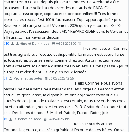
#MONKEYPRORIDER depuis plusieurs années. Ce weekend a été
l'occasion d'une belle balade avec des motards de PACA. C'est
toujours aussi propre, copieux et super accueillant !!! Très bonne
literie et les repas c'est 100% fait maison. Top rapport qualité / prix
Réservez tôt car ça se sait ! Vivement 2026 qu'on y retourne >>>>>
Voyagez avec l'association des #MONKEYPRORIDER dans le Verdon et
ailleurs....... monkeyprorider.com
#10
Martine et Dominique
06-05-2025 09:48
Très bon accueil. Corinne
est très agréable, à l'écoute et disponible. La maison est accueillante
et tout est fait pour se sentir comme chez soi. Au calme. Les repas
sont excellents et Corinne cuisine très bien. Nous avons passé 2 jours
au top et reviendront ... allez y les yeux fermés !
#9
Michel et ses potes
05-05-2025 12:56
Hello Corinne, Nous avons
passé une belle semaine à rouler dans les Gorges du Verdon et ton
accueil, ta gentillesse, ta disponibilité ont largement contribué au
succès de ces jours de roulage. C'est certain, nous reviendrons chez
toi et en attendant, nous te ferons de la PUB. Gratitude à toi pour tout
cela, Des bises de nous 5. Michel, Patrick, Franck, Didier, Joël
#8
Laurence et Dédé
04-05-2025 19:21
Relais motards au top.
Corinne, la gérante, est très agréable, à l'écoute de ses hôtes. On se